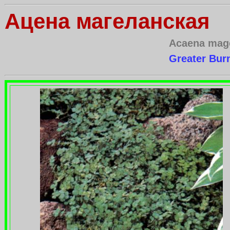
Ацена магеланская
Acaena mage
Greater Burn