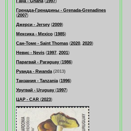
Гана - Ghana
(
1997
)
Гренада-Гренадины - Grenada-Grenadines
(
2007
)
Джерси - Jersey
(
2009
)
Мексика - Mexico
(
1985
)
Сан-Томе - Saint Thomas
(
2020
,
2020
)
Невис - Nevis
(
1997
,
2001
)
Парагвай - Paraguay
(
1986
)
Руанда - Rwanda
(2013)
Танзания - Tanzania
(
1996
)
Уругвай - Uruguay
(
1997
)
ЦАР - CAR
(
2023
)