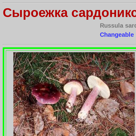
Сыроежка сардоник
Russula sar
Changeable R