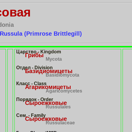
совая
donia
ussula (Primrose Brittlegill)
Царство - Kingdom
Грибы
Mycota
Отдел - Division
Базидиомицеты
Basidiomycota
Класс - Class
Агарикомицеты
Agaricomycetes
Порядок - Order
Сыроежковые
Russulales
Сем. - Family
Сыроежковые
Russulaceae