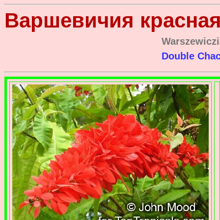
Варшевичия красна
Warszewiczi
Double Chac