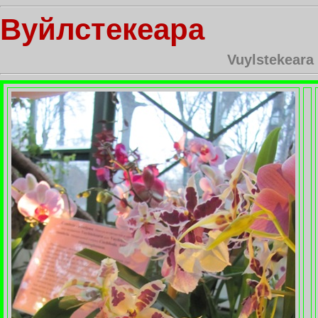
Вуйлстекеара
Vuylstekeara 