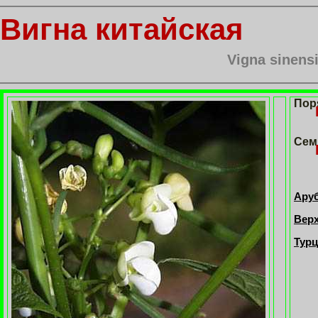
Вигна китайская
Vigna sinensi
Пор
Сем
Аруб
Верх
Турц