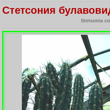
Стетсония булавови
Stetsonia c