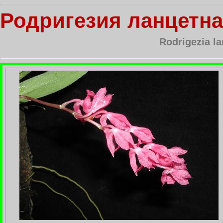
Родригезия ланцетн
Rodrigezia l