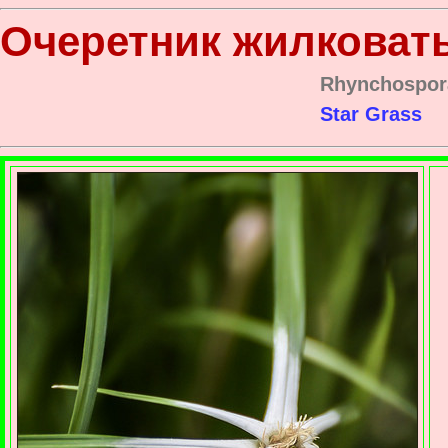
Очеретник жилковат
Rhynchospor
Star Grass