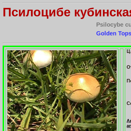
Псилоцибе кубинска
Psilocybe c
Golden Top
Ц
О
П
С
А
a