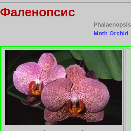
Фаленопсис
Phalaenopsis 
Moth Orchid