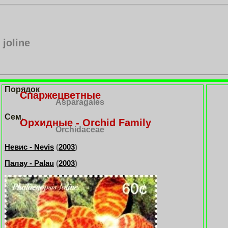
joline
Порядок
Спаржецветные
Asparagales
Сем.
Орхидные - Orchid Family
Orchidaceae
Невис - Nevis
(
2003
)
Палау - Palau
(
2003
)