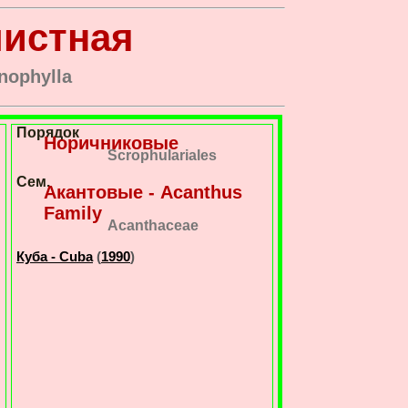
листная
nophylla
Порядок
Норичниковые
Scrophulariales
Сем.
Акантовые - Acanthus
Family
Acanthaceae
Куба - Cuba
(
1990
)