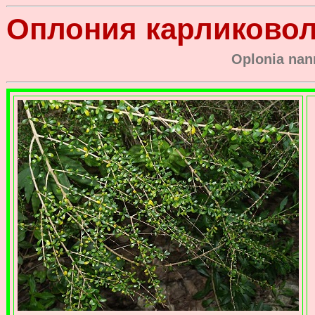
Оплония карликово
Oplonia
nan