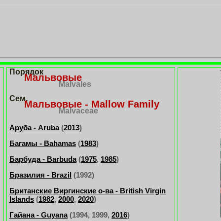
Порядок
Мальвовые
Malvales
Сем.
Mальвовые - Mallow Family
Malvaceae
Аруба - Aruba
(
2013
)
Багамы - Bahamas
(
1983
)
Барбуда - Barbuda
(
1975
,
1985
)
Бразилия - Brazil
(1992)
Британские Виргинские о-ва - British Virgin
Islands
(
1982
,
2000
,
2020
)
Гайана - Guyana
(1994, 1999,
2016
)