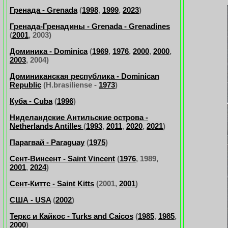
Гренада - Grenada
(
1998
,
1999
,
2023
)
Гренада-Гренадины - Grenada - Grenadines
(
2001
, 2003)
Доминика - Dominica
(
1969
,
1976
,
2000
,
2000
,
2003
, 2004)
Доминиканская республика - Dominican
Republic
(H.brasiliense -
1973
)
Куба - Cuba
(
1996
)
Ниделандские Антильские острова -
Netherlands Antilles
(
1993
,
2011
,
2020
,
2021
)
Парагвай - Paraguay
(
1975
)
Сент-Винсент - Saint Vincent
(
1976
, 1989,
2001
,
2024
)
Сент-Киттс - Saint Kitts
(2001,
2001
)
США - USA
(
2002
)
Теркс и Кайкос - Turks and Caicos
(
1985
,
1985
,
2000
)