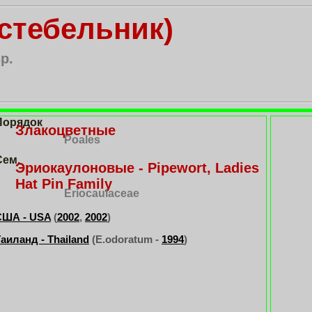
стебельник)
p.
Порядок
Злакоцветные
Poales
Сем.
Эриокаулоновые - Pipewort, Ladies
Hat Pin Family
Eriocaulaceae
США - USA
(
2002
,
2002
)
аиланд - Thailand
(E.odoratum -
1994
)