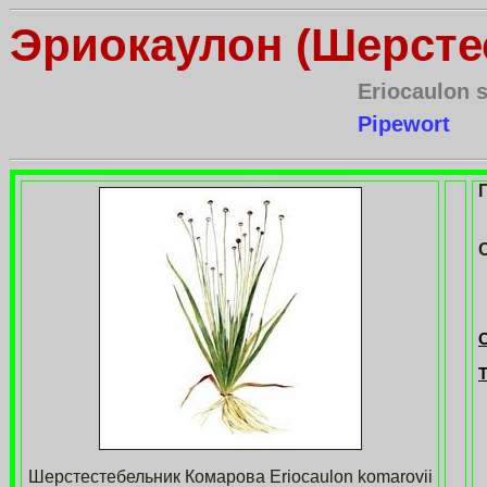
Эриокаулон (Шерсте
Eriocaulon s
Pipewort
Т
Шерстестебельник Комарова Eriocaulon komarovii