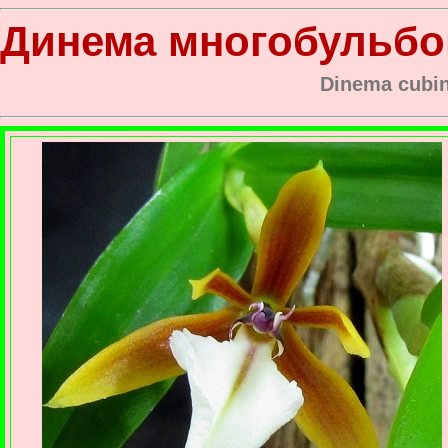
Динема многобульбо
Dinema cubin