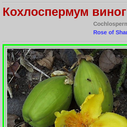
Кохлоспермум вино
Cochlosperm
Rose of Sha