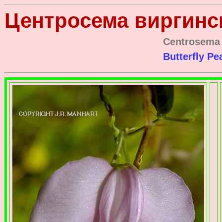
Центросема виргинс
Centrosema 
Butterfly Pe