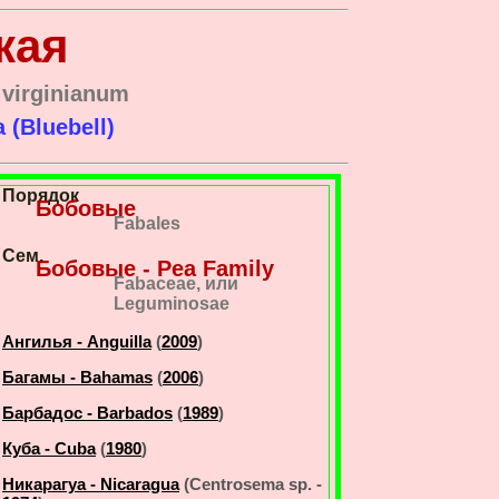
кая
virginianum
a (Bluebell)
Порядок
Бобовые
Fabales
Сем.
Бобовые - Pea Family
Fabaceae, или
Leguminosae
Ангилья - Anguilla
(
2009
)
Багамы - Bahamas
(
2006
)
Барбадос - Barbados
(
1989
)
Куба - Cuba
(
1980
)
Никарагуа - Nicaragua
(Centrosema sp. -