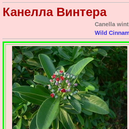
Канелла Bинтера
Canella win
Wild Cinna