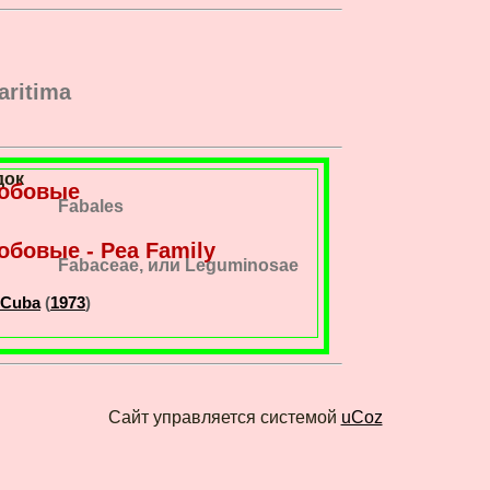
aritima
док
обовые
Fabales
обовые - Pea Family
Fabaceae, или Leguminosae
 Cuba
(
1973
)
Сайт управляется системой
uCoz