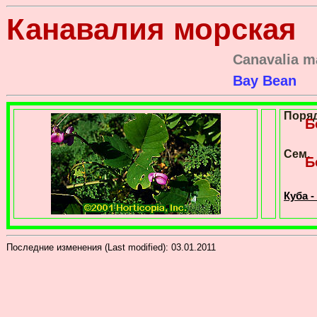
Канавалия морская
Canavalia m
Bay Bean
Поря
Б
Сем.
Б
Куба -
Последние изменения (Last modified):
03.01.2011