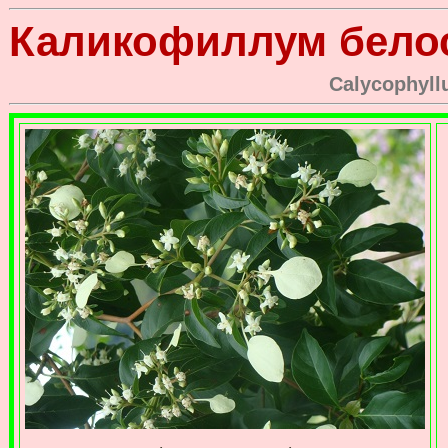
Каликофиллум бело
Calycophyl