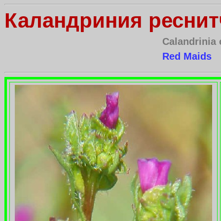
Каландриния реснит
Calandrinia c
Red Maids