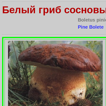
Белый гриб соснов
Boletus pini
Pine Bolete