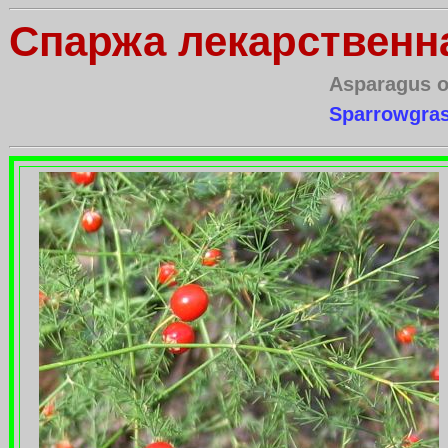
Спаржа лекарственн
Asparagus of
Sparrowgra