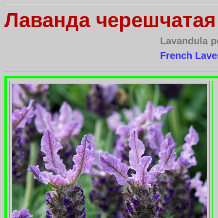
Лаванда черешчатая
Lavandula p
French Lave