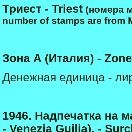
Триест -
Triest
(номера м
n
umber of stamps are from M
Зона А (Италия)
- Zone 
Денежная единица - лир
1946. Надпечатка на м
- Venezia Guilia). - Sur