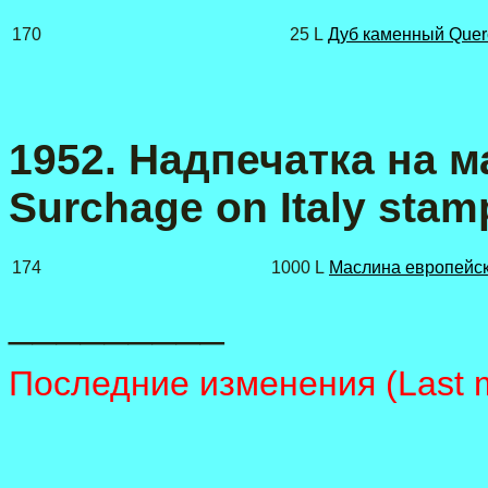
170
25 L
Дуб каменный Querc
1952. Надпечатка на м
Surchage on Italy stamp
174
1000 L
Маслина европейск
_________
Последние изменения (Last m