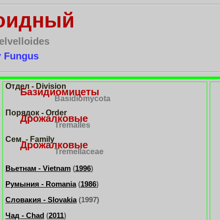
лоидный
elvelloides
y Fungus
Отдел - Division
Базидиомицеты
Basidiomycota
Порядок - Order
Дрожалковые
Tremalles
Сем. - Family
Дрожалковые
Tremellaceae
Вьетнам - Vietnam
(
1996
)
Румыния - Romania
(
1986
)
Словакия - Slovakia
(1997)
Чад - Chad
(
2011
)