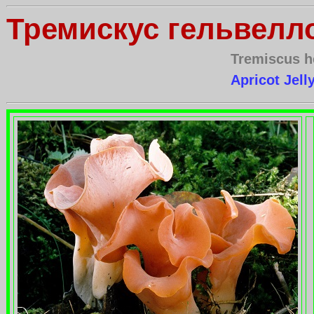
Тремискус гельвел
Tremiscus h
Apricot Jell