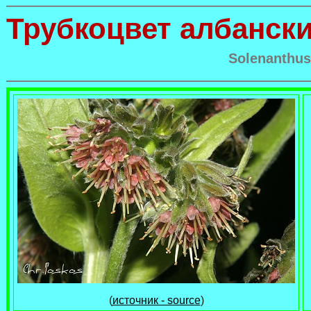
Трубкоцвет албанск
Solenanthus
(
источник - source
)