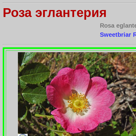
Роза эглантерия
Rosa eglant
Sweetbriar 