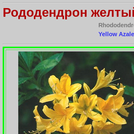
Рододендрон желты
Rhododendro
Yellow Azal