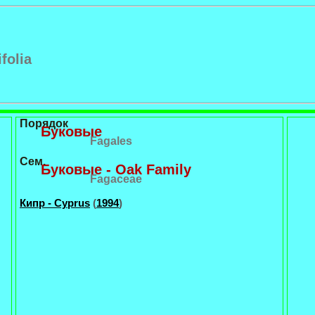
folia
Порядок
Буковые
Fagales
Сем.
Буковые - Oak Family
Fagaceae
Кипр - Cyprus
(
1994
)