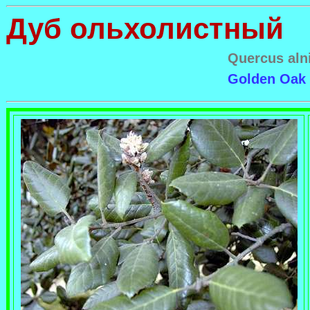
Дуб ольхолистный
Quercus alni
Golden Oak