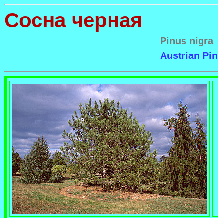
Cосна черная
Pinus nigra
Austrian Pin