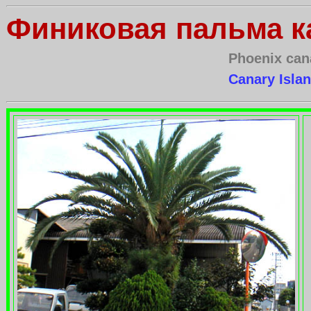
Финиковая пальма к
Phoenix can
Canary Isla