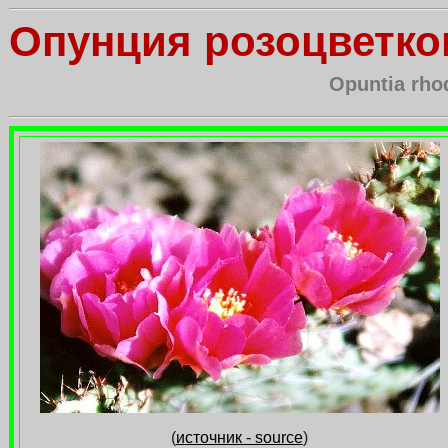
Опунция розоцветко
Opuntia rho
(
источник - source
)