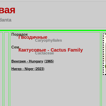
вая
danta
Порядок
Гвоздичные
Caryophyllales
Сем.
Кактусовые - Cactus Family
Cactaceae
Венгрия - Hungary
(
1965
)
Нигер - Niger
(
2023
)