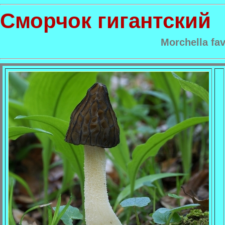
Сморчок гигантский
Morchella fav