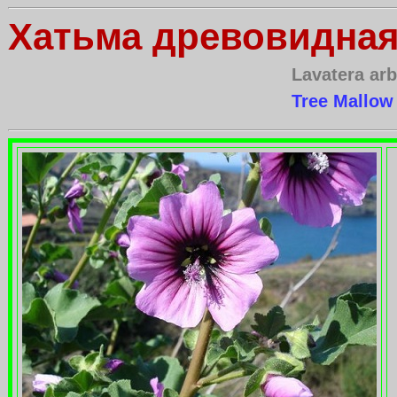
Хатьма древовидна
Lavatera ar
Tree Mallow