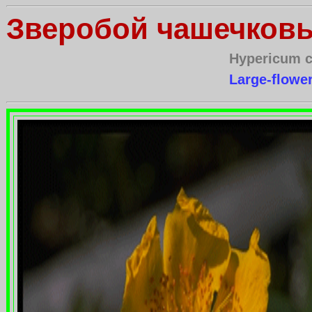
Зверобой чашечков
Hypericum 
Large-flower