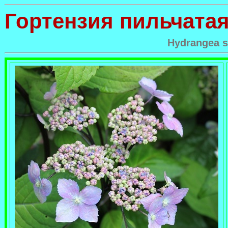
Гортензия пильчата
Hydrangea s