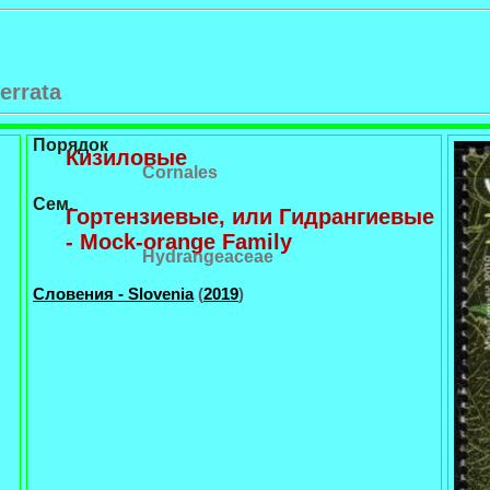
я
errata
Порядок
Кизиловые
Cornales
Сем.
Гортензиевые, или Гидрангиевые
- Mock-orange Family
Hydrangeaceae
Словения - Slovenia
(
2019
)