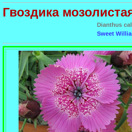
Гвоздика мозолиста
Dianthus cal
Sweet Willi