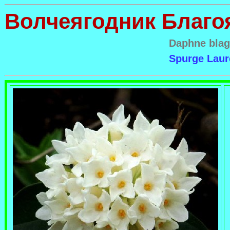
Волчеягодник Благо
Daphne bla
Spurge Laur