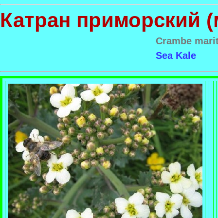
Катран приморский (
Crambe mari
Sea Kale