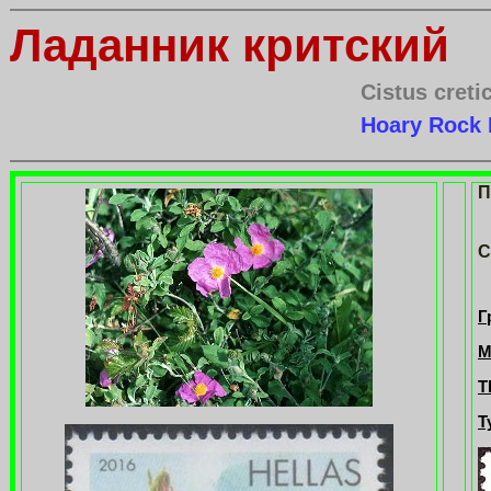
Ладанник критский
Cistus creti
Hoary Rock
П
С
Г
М
Т
Т