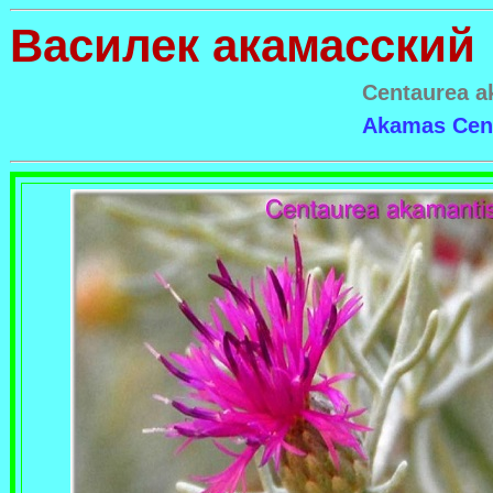
Василек акамасский
Centaurea a
Akamas Cen