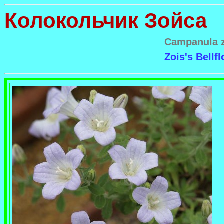
Колокольчик Зойса
Campanula z
Zois's Bellf