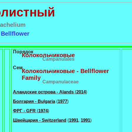
олистный
rachelium
 Bellflower
Порядок
Колокольчиковые
Campanulales
Сем.
Колокольчиковые - Bellflower
Family
Campanulaceae
Аландские острова - Alands
(
2014
)
Болгария - Bulgaria
(
1977
)
ФРГ - GFR
(
1974
)
Швейцария - Switzerland
(
1991
,
1991
)