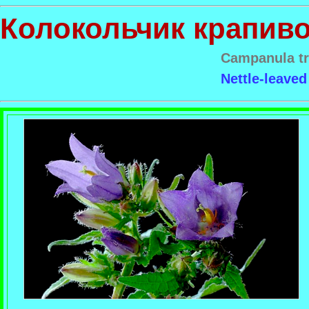
Колокольчик крапив
Campanula t
Nettle-leaved