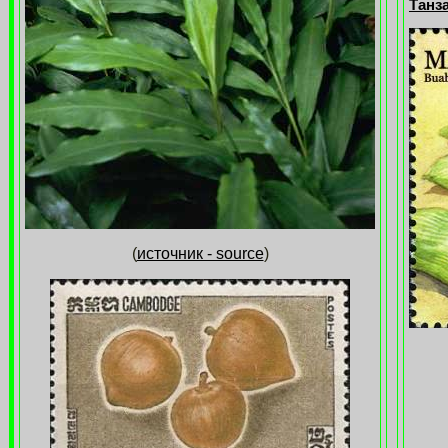
Танза
(
источник - source
)