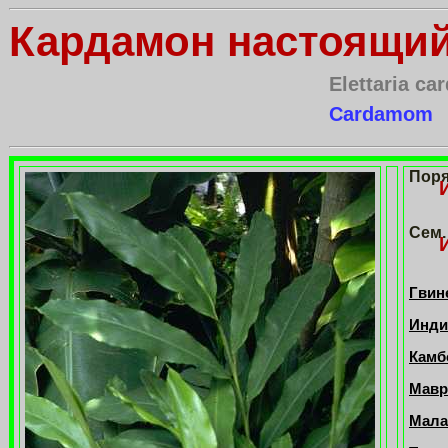
Кардамон настоящи
Elettaria 
Cardamom
Пор
Сем.
Гвине
Индия
Камб
Маври
Малай