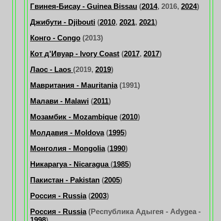
Гвинея-Бисау - Guinea Bissau
(
2014
, 2016,
2024
)
Джибути - Djibouti
(
2010
,
2021
,
2021
)
Конго - Congo
(2013)
Кот д'Ивуар - Ivory Coast
(
2017
,
2017
)
Лаос - Laos
(2019,
2019
)
Мавритания - Mauritania
(1991)
Малави - Malawi
(
2011
)
Мозамбик - Mozambique
(
2010
)
Молдавия - Moldova
(
1995
)
Монголия - Mongolia
(
1990
)
Никарагуа - Nicaragua
(
1985
)
Пакистан - Pakistan
(
2005
)
Россия - Russia
(
2003
)
Россия - Russia
(
Республика Адыгея - Adygea
-
1998
)