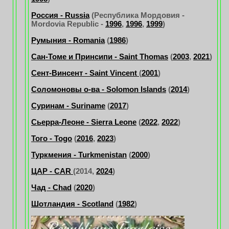
Россия - Russia
(Республика Мордовия -
Mordovia Republic -
1996
,
1996
,
1999
)
Румыния - Romania
(
1986
)
Сан-Томе и Принсипи - Saint Thomas
(
2003
,
2021
)
Сент-Винсент - Saint Vincent
(
2001
)
Соломоновы о-ва - Solomon Islands
(
2014
)
Суринам - Suriname
(
2017
)
Сьерра-Леоне - Sierra Leone
(
2022
,
2022
)
Того - Togo
(
2016
,
2023
)
Туркмения - Turkmenistan
(
2000
)
ЦАР - CAR
(2014,
2024
)
Чад - Chad
(
2020
)
Шотландия - Scotland
(
1982
)