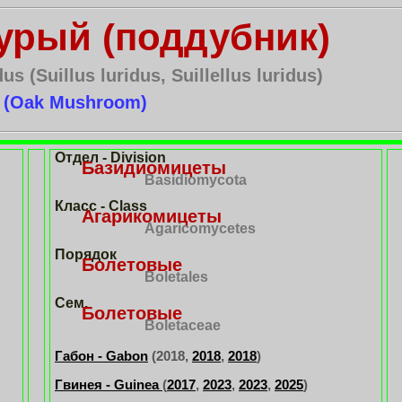
урый (поддубник)
us (Suillus luridus, Suillellus luridus)
e (Oak Mushroom)
Отдел - Division
Базидиомицеты
Basidiomycota
Класс - Class
Агарикомицеты
Agaricomycetes
Порядок
Болетовые
Boletales
Сем.
Болетовые
Boletaceae
Габон - Gabon
(2018,
2018
,
2018
)
Гвинея - Guinea
(
2017
,
2023
,
2023
,
2025
)