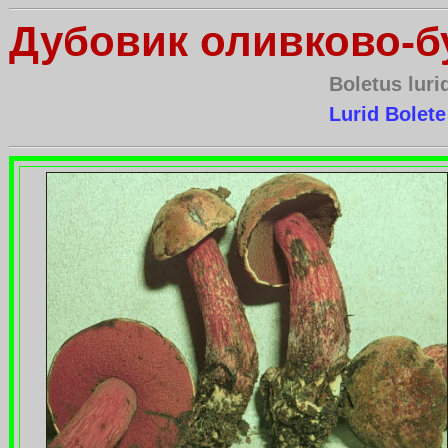
Дубовик оливково-б
Boletus lurid
Lurid Bolet