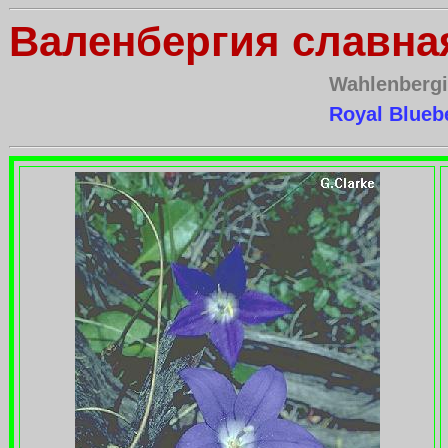
Валенбергия славна
Wahlenbergi
Royal Bluebe