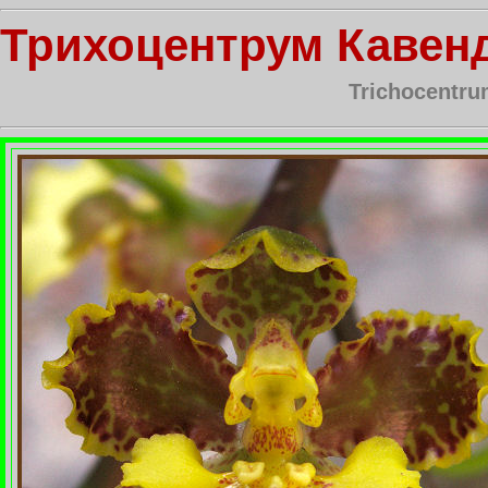
Трихоцентрум Кавен
Trichocentr