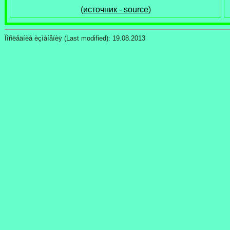
(
источник - source
)
Ïîñëåäíèå èçìåíåíèÿ (Last modified):
19.08.2013