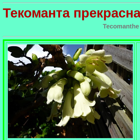
Текоманта прекрасн
Tecomanthe