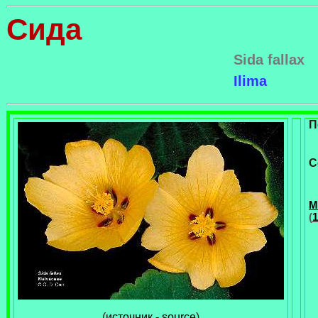
Сида
Sida fallax
Ilima
П
С
М
(
1
(
источник - source
)