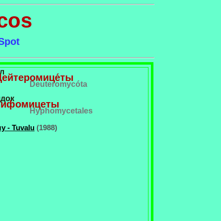
cos
Spot
л
Дейтеромице́ты
Deuteromycóta
док
Гифомицеты
Hyphomycetales
у - Tuvalu
(1988)