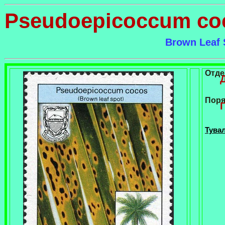
Pseudoepicoccum co
Brown Leaf 
Отде
Поря
Тувал